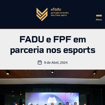
■■■
Menu
eFADU
FADU e FPF em
parceria nos esports
9 de Abril, 2024
Data
do
artigo