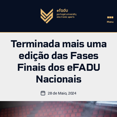
■■■
Menu
eFADU
Terminada mais uma
edição das Fases
Finais dos eFADU
Nacionais
28 de Maio, 2024
Data
do
artigo