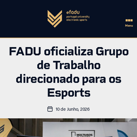
■■■
Menu
eFADU
FADU oficializa Grupo
de Trabalho
direcionado para os
Esports
10 de Junho, 2026
Data
do
artigo