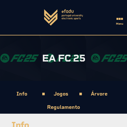
■■■
Menu
eFADU
EA FC 25
■
■
Info
Jogos
Árvore
Regulamento
Info